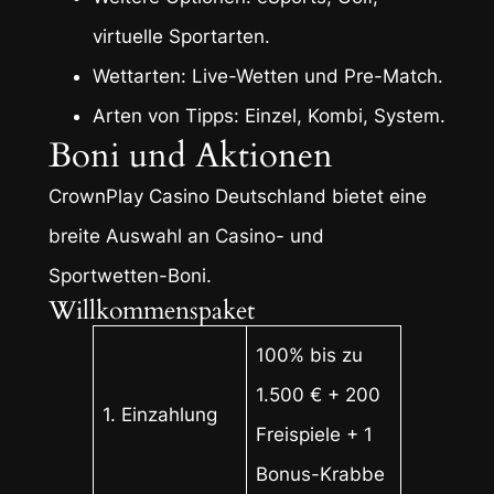
virtuelle Sportarten.
Wettarten: Live-Wetten und Pre-Match.
Arten von Tipps: Einzel, Kombi, System.
Boni und Aktionen
CrownPlay Casino Deutschland bietet eine
breite Auswahl an Casino- und
Sportwetten-Boni.
Willkommenspaket
100% bis zu
1.500 € + 200
1. Einzahlung
Freispiele + 1
Bonus-Krabbe