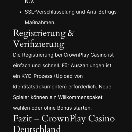
N.V.
SSL-Verschlüsselung und Anti-Betrugs-
Maßnahmen.
Registrierung &
Verifizierung
Die Registrierung bei CrownPlay Casino ist
einfach und schnell. Für Auszahlungen ist
ein KYC-Prozess (Upload von
Identitätsdokumenten) erforderlich. Neue
Spieler können ein Willkommenspaket
wählen oder ohne Bonus starten.
Fazit – CrownPlay Casino
Deutschland