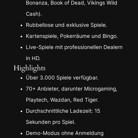
Bonanza, Book of Dead, Vikings Wild
Cash).
Rubbellose und exklusive Spiele.
Kartenspiele, Pokerräume und Bingo.
Live-Spiele mit professionellen Dealern
in HD.
Highlights
Über 3.000 Spiele verfügbar.
70+ Anbieter, darunter Microgaming,
Playtech, Wazdan, Red Tiger.
Durchschnittliche Ladezeit: 15
Sekunden pro Spiel.
Demo-Modus ohne Anmeldung