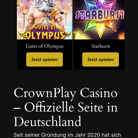
Gates of Olympus
Starburst
Jetzt spielen
Jetzt spielen
CrownPlay Casino
– Offizielle Seite in
Deutschland
Seit seiner Gründung im Jahr 2020 hat sich