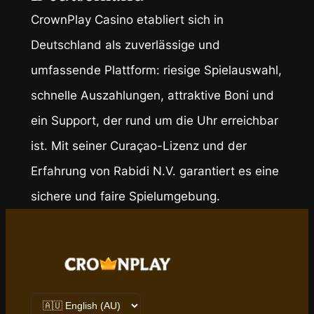
CrownPlay Casino etabliert sich in
Deutschland als zuverlässige und
umfassende Plattform: riesige Spielauswahl,
schnelle Auszahlungen, attraktive Boni und
ein Support, der rund um die Uhr erreichbar
ist. Mit seiner Curaçao-Lizenz und der
Erfahrung von Rabidi N.V. garantiert es eine
sichere und faire Spielumgebung.