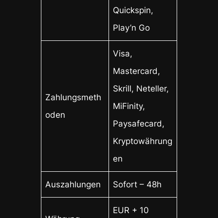
Quickspin,
Play’n Go
Visa,
Mastercard,
Skrill, Neteller,
Zahlungsmeth
MiFinity,
oden
Paysafecard,
Kryptowährung
en
Auszahlungen
Sofort – 48h
EUR + 10