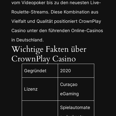
vom Videopoker bis zu den neuesten Live-
Roulette-Streams. Diese Kombination aus
Vielfalt und Qualität positioniert CrownPlay
Casino unter den führenden Online-Casinos
in Deutschland.
Wichtige Fakten über
CrownPlay Casino
Gegründet
2020
Curaçao
Lizenz
eGaming
Spielautomate